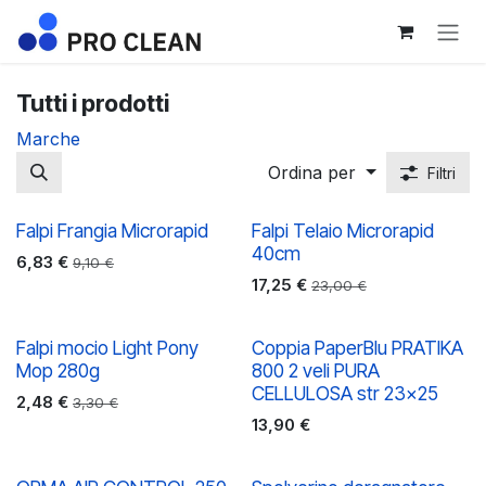
Passa al contenuto
Tutti i prodotti
Marche
Ordina per
Filtri
Falpi Frangia Microrapid
Falpi Telaio Microrapid
40cm
6,83
€
9,10
€
17,25
€
23,00
€
Falpi mocio Light Pony
Coppia PaperBlu PRATIKA
Mop 280g
800 2 veli PURA
CELLULOSA str 23x25
2,48
€
3,30
€
13,90
€