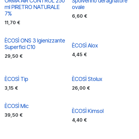
ORMA AIR CONTROL 250
Spolverino deragnatore
ml PIRETRO NATURALE
ovale
7%
6,60
€
11,70
€
ÈCOSÌ ONS 3 Igienizzante
ÈCOSÌ Alox
Superfici C10
4,45
€
29,50
€
ÈCOSÌ Tip
ÈCOSÌ Stolux
3,15
€
26,00
€
ÈCOSÌ Mic
ÈCOSÌ Kimsol
39,50
€
4,40
€