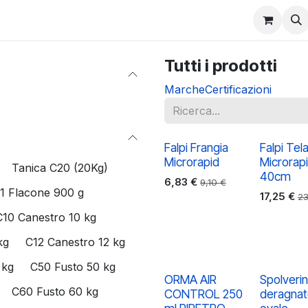
Contattaci
Informazioni
Tutti i prodotti
Marche
Certificazioni
Falpi Frangia
Falpi Tela
Microrapid
Microrap
Tanica C20 (20Kg)
40cm
6,83
€
9,10
€
1 Flacone 900 g
17,25
€
2
C10 Canestro 10 kg
kg
C12 Canestro 12 kg
 kg
C50 Fusto 50 kg
ORMA AIR
Spolveri
C60 Fusto 60 kg
CONTROL 250
deragnat