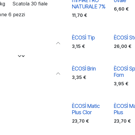
ml PIRETRO
ovale
kg
Scatola 30 fiale
NATURALE 7%
6,60
€
one 6 pezzi
11,70
€
ÈCOSÌ Tip
ÈCOSÌ St
3,15
€
26,00
€
ÈCOSÌ Brin
ÈCOSÌ Sp
Forn
3,35
€
3,95
€
ÈCOSÌ Matic
ÈCOSÌ Ma
Plus Clor
Plus
23,70
€
23,70
€