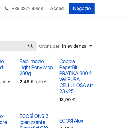
Accedi
Negozio
+39 0872 49518
In evidenza
Ordina per:
io
Falpi mocio
Coppia
id
Light Pony Mop
PaperBlu
280g
PRATIKA 800 2
veli PURA
2,48
€
3,00
€
3,30
€
CELLULOSA str
23x25
13,90
€
no
ÈCOSÌ ONS 3
ÈCOSÌ Alox
ore
Igienizzante