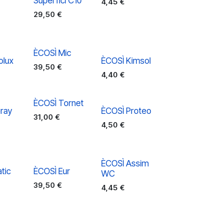
Superfici C10
4,45
€
29,50
€
ÈCOSÌ Mic
olux
ÈCOSÌ Kimsol
39,50
€
4,40
€
ÈCOSÌ Tornet
ray
ÈCOSÌ Proteo
31,00
€
4,50
€
ÈCOSÌ Assim
tic
ÈCOSÌ Eur
WC
39,50
€
4,45
€